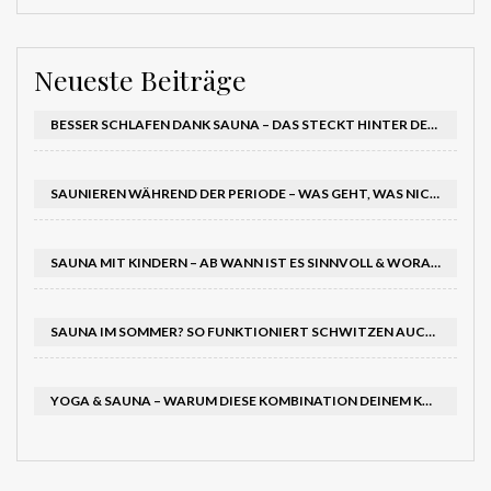
Neueste Beiträge
BESSER SCHLAFEN DANK SAUNA – DAS STECKT HINTER DEM EFFEKT AUF DEINEN SCHLAFRHYTHMUS
SAUNIEREN WÄHREND DER PERIODE – WAS GEHT, WAS NICHT?
SAUNA MIT KINDERN – AB WANN IST ES SINNVOLL & WORAUF SOLLTEST DU ACHTEN?
SAUNA IM SOMMER? SO FUNKTIONIERT SCHWITZEN AUCH BEI HITZE – UND TUT RICHTIG GUT
YOGA & SAUNA – WARUM DIESE KOMBINATION DEINEM KÖRPER DOPPELT GUTTUT