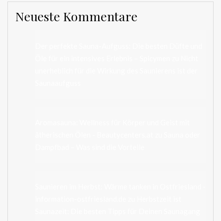
Neueste Kommentare
Der perfekte Sauna-Aufguss: Die besten Düfte und
Öle für ein intensives Erlebnis – Spicymen
zu
Nicht
unerheblich für die Wirkung des Saunierens ist der
Saunaaufguss
Aromasauna: Wellness für Körper und Geist mit
ätherischen Ölen - Beautycenters.at
zu
Sauna oder
Dampfbad – Was sind die Vorteile
Saunieren im Herbst: Wärme tanken in Ostfriesland -
information-ostfriesland.de
zu
Herbstzeit ist
Saunazeit: Die besten Tipps für Deinen Saunagang