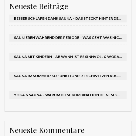
Neueste Beiträge
BESSER SCHLAFEN DANK SAUNA – DAS STECKT HINTER DEM EFFEKT AUF DEINEN SCHLAFRHYTHMUS
SAUNIEREN WÄHREND DER PERIODE – WAS GEHT, WAS NICHT?
SAUNA MIT KINDERN – AB WANN IST ES SINNVOLL & WORAUF SOLLTEST DU ACHTEN?
SAUNA IM SOMMER? SO FUNKTIONIERT SCHWITZEN AUCH BEI HITZE – UND TUT RICHTIG GUT
YOGA & SAUNA – WARUM DIESE KOMBINATION DEINEM KÖRPER DOPPELT GUTTUT
Neueste Kommentare