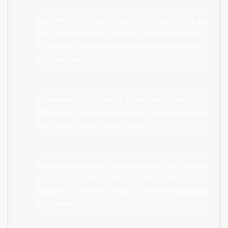
Der perfekte Sauna-Aufguss: Die besten Düfte und
Öle für ein intensives Erlebnis – Spicymen
zu
Nicht
unerheblich für die Wirkung des Saunierens ist der
Saunaaufguss
Aromasauna: Wellness für Körper und Geist mit
ätherischen Ölen - Beautycenters.at
zu
Sauna oder
Dampfbad – Was sind die Vorteile
Saunieren im Herbst: Wärme tanken in Ostfriesland -
information-ostfriesland.de
zu
Herbstzeit ist
Saunazeit: Die besten Tipps für Deinen Saunagang
im Sonneck