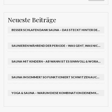
Neueste Beiträge
BESSER SCHLAFEN DANK SAUNA – DAS STECKT HINTER DEM EFFEKT AUF DEINEN SCHLAFRHYTHMUS
SAUNIEREN WÄHREND DER PERIODE – WAS GEHT, WAS NICHT?
SAUNA MIT KINDERN – AB WANN IST ES SINNVOLL & WORAUF SOLLTEST DU ACHTEN?
SAUNA IM SOMMER? SO FUNKTIONIERT SCHWITZEN AUCH BEI HITZE – UND TUT RICHTIG GUT
YOGA & SAUNA – WARUM DIESE KOMBINATION DEINEM KÖRPER DOPPELT GUTTUT