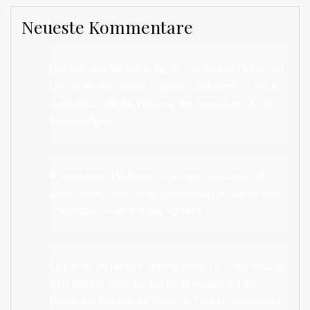
Neueste Kommentare
Der perfekte Sauna-Aufguss: Die besten Düfte und
Öle für ein intensives Erlebnis – Spicymen
zu
Nicht
unerheblich für die Wirkung des Saunierens ist der
Saunaaufguss
Aromasauna: Wellness für Körper und Geist mit
ätherischen Ölen - Beautycenters.at
zu
Sauna oder
Dampfbad – Was sind die Vorteile
Saunieren im Herbst: Wärme tanken in Ostfriesland -
information-ostfriesland.de
zu
Herbstzeit ist
Saunazeit: Die besten Tipps für Deinen Saunagang