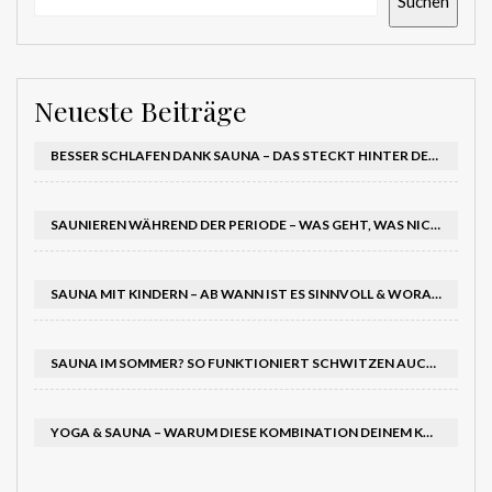
Suchen
Neueste Beiträge
BESSER SCHLAFEN DANK SAUNA – DAS STECKT HINTER DEM EFFEKT AUF DEINEN SCHLAFRHYTHMUS
SAUNIEREN WÄHREND DER PERIODE – WAS GEHT, WAS NICHT?
SAUNA MIT KINDERN – AB WANN IST ES SINNVOLL & WORAUF SOLLTEST DU ACHTEN?
SAUNA IM SOMMER? SO FUNKTIONIERT SCHWITZEN AUCH BEI HITZE – UND TUT RICHTIG GUT
YOGA & SAUNA – WARUM DIESE KOMBINATION DEINEM KÖRPER DOPPELT GUTTUT