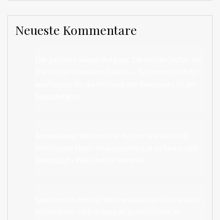
Neueste Kommentare
Der perfekte Sauna-Aufguss: Die besten Düfte und
Öle für ein intensives Erlebnis – Spicymen
zu
Nicht
unerheblich für die Wirkung des Saunierens ist der
Saunaaufguss
Aromasauna: Wellness für Körper und Geist mit
ätherischen Ölen - Beautycenters.at
zu
Sauna oder
Dampfbad – Was sind die Vorteile
Saunieren im Herbst: Wärme tanken in Ostfriesland -
information-ostfriesland.de
zu
Herbstzeit ist