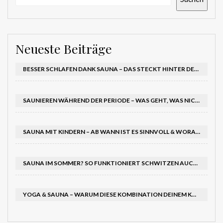
Neueste Beiträge
BESSER SCHLAFEN DANK SAUNA – DAS STECKT HINTER DEM EFFEKT AUF DEINEN SCHLAFRHYTHMUS
SAUNIEREN WÄHREND DER PERIODE – WAS GEHT, WAS NICHT?
SAUNA MIT KINDERN – AB WANN IST ES SINNVOLL & WORAUF SOLLTEST DU ACHTEN?
SAUNA IM SOMMER? SO FUNKTIONIERT SCHWITZEN AUCH BEI HITZE – UND TUT RICHTIG GUT
YOGA & SAUNA – WARUM DIESE KOMBINATION DEINEM KÖRPER DOPPELT GUTTUT