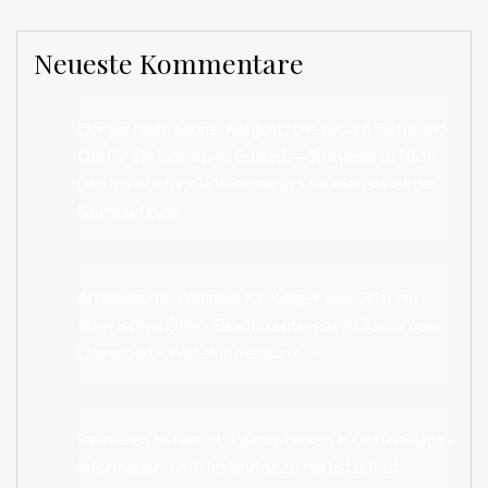
Neueste Kommentare
Der perfekte Sauna-Aufguss: Die besten Düfte und
Öle für ein intensives Erlebnis – Spicymen
zu
Nicht
unerheblich für die Wirkung des Saunierens ist der
Saunaaufguss
Aromasauna: Wellness für Körper und Geist mit
ätherischen Ölen - Beautycenters.at
zu
Sauna oder
Dampfbad – Was sind die Vorteile
Saunieren im Herbst: Wärme tanken in Ostfriesland -
information-ostfriesland.de
zu
Herbstzeit ist