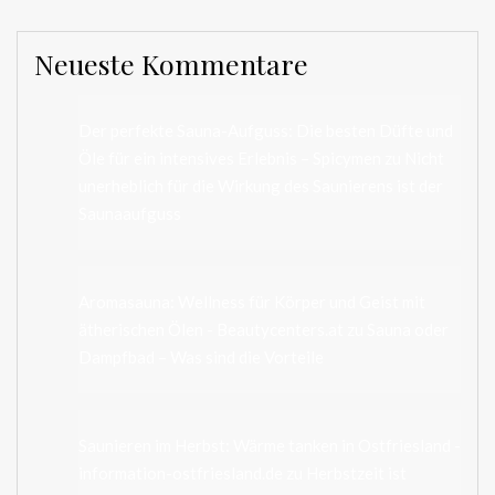
Neueste Kommentare
Der perfekte Sauna-Aufguss: Die besten Düfte und
Öle für ein intensives Erlebnis – Spicymen
zu
Nicht
unerheblich für die Wirkung des Saunierens ist der
Saunaaufguss
Aromasauna: Wellness für Körper und Geist mit
ätherischen Ölen - Beautycenters.at
zu
Sauna oder
Dampfbad – Was sind die Vorteile
Saunieren im Herbst: Wärme tanken in Ostfriesland -
information-ostfriesland.de
zu
Herbstzeit ist