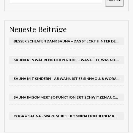
Neueste Beiträge
BESSER SCHLAFEN DANK SAUNA – DAS STECKT HINTER DEM EFFEKT AUF DEINEN SCHLAFRHYTHMUS
SAUNIEREN WÄHREND DER PERIODE – WAS GEHT, WAS NICHT?
SAUNA MIT KINDERN – AB WANN IST ES SINNVOLL & WORAUF SOLLTEST DU ACHTEN?
SAUNA IM SOMMER? SO FUNKTIONIERT SCHWITZEN AUCH BEI HITZE – UND TUT RICHTIG GUT
YOGA & SAUNA – WARUM DIESE KOMBINATION DEINEM KÖRPER DOPPELT GUTTUT