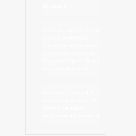
die Vorteile
Saunieren im Herbst: Wärme
tanken in Ostfriesland -
information-ostfriesland.de
zu
Herbstzeit ist Saunazeit:
Die besten Tipps für Deinen
Saunagang im Sonneck
Sauna kaufen - was gilt es zu
beachten - Sauna Kultur
zu
Outdoor Saunahaus-
Vergleich und Kaufberater