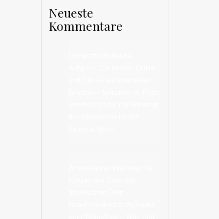
Neueste
Kommentare
Der perfekte Sauna-
Aufguss: Die besten Düfte
und Öle für ein intensives
Erlebnis – Spicymen
zu
Nicht
unerheblich für die Wirkung
des Saunierens ist der
Saunaaufguss
Aromasauna: Wellness für
Körper und Geist mit
ätherischen Ölen -
Beautycenters.at
zu
Sauna
oder Dampfbad – Was sind