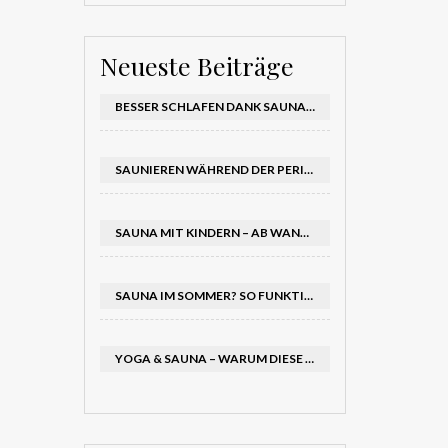
Neueste Beiträge
BESSER SCHLAFEN DANK SAUNA – DAS STECKT HINTER DEM EFFEKT AUF DEINEN SCHLAFRHYTHMUS
SAUNIEREN WÄHREND DER PERIODE – WAS GEHT, WAS NICHT?
SAUNA MIT KINDERN – AB WANN IST ES SINNVOLL & WORAUF SOLLTEST DU ACHTEN?
SAUNA IM SOMMER? SO FUNKTIONIERT SCHWITZEN AUCH BEI HITZE – UND TUT RICHTIG GUT
YOGA & SAUNA – WARUM DIESE KOMBINATION DEINEM KÖRPER DOPPELT GUTTUT