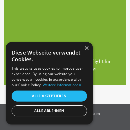
×
Diese Webseite verwendet
ALLGEMEIN
Cookies.
Gartendusche – Mein Sommerhighlight für
mehr Frische, Fitness & Flow
This website uses cookies to improve user
experience. By using our website you
14. JUNI 2025
consent to all cookies in accordance with
our Cookie Policy.
Weitere Informationen
ALLE AKZEPTIEREN
ALLE ABLEHNEN
Datenschutzerklärung
Impressum
Powered by Teyla.io