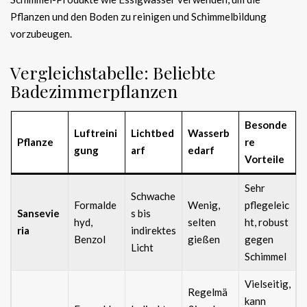
Pflanzen und den Boden zu reinigen und Schimmelbildung
vorzubeugen.
Vergleichstabelle: Beliebte
Badezimmerpflanzen
Besonde
Luftreini
Lichtbed
Wasserb
Pflanze
re
gung
arf
edarf
Vorteile
Sehr
Schwache
Formalde
Wenig,
pflegeleic
Sansevie
s bis
hyd,
selten
ht, robust
ria
indirektes
Benzol
gießen
gegen
Licht
Schimmel
Vielseitig,
Regelmä
kann