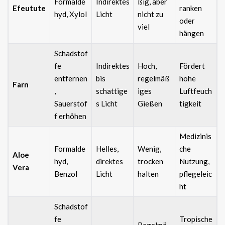
Formalde
Indirektes
ßig, aber
Efeutute
ranken
hyd, Xylol
Licht
nicht zu
oder
viel
hängen
Schadstof
fe
Indirektes
Hoch,
Fördert
entfernen
bis
regelmäß
hohe
Farn
,
schattige
iges
Luftfeuch
Sauerstof
s Licht
Gießen
tigkeit
f erhöhen
Medizinis
Formalde
Helles,
Wenig,
che
Aloe
hyd,
direktes
trocken
Nutzung,
Vera
Benzol
Licht
halten
pflegeleic
ht
Schadstof
fe
Tropische